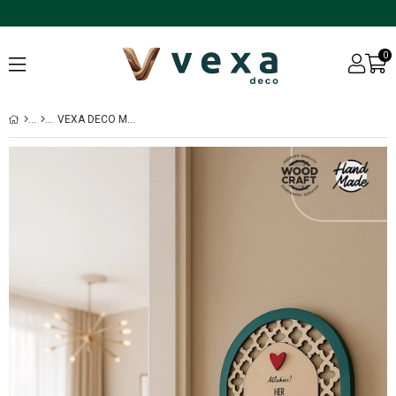
0
VEXA DECO MIHRIMAH SERISI ''HUZUR DUASI'' TEMALI LAZER KESIM AHŞAP DUVAR DEKORU VE ANAHTARLIK