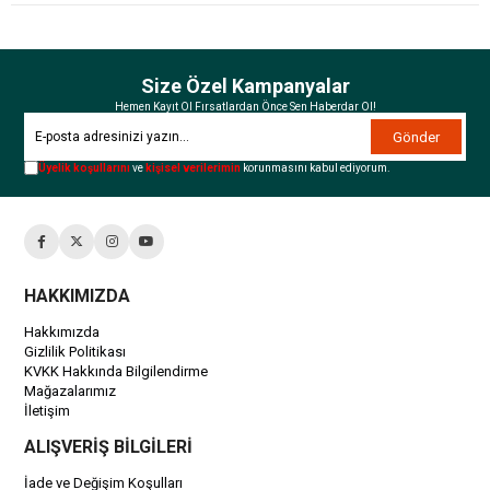
Size Özel Kampanyalar
Hemen Kayıt Ol Fırsatlardan Önce Sen Haberdar Ol!
Gönder
Üyelik koşullarını
ve
kişisel verilerimin
korunmasını kabul ediyorum.
HAKKIMIZDA
Hakkımızda
Gizlilik Politikası
KVKK Hakkında Bilgilendirme
Mağazalarımız
İletişim
ALIŞVERİŞ BİLGİLERİ
İade ve Değişim Koşulları