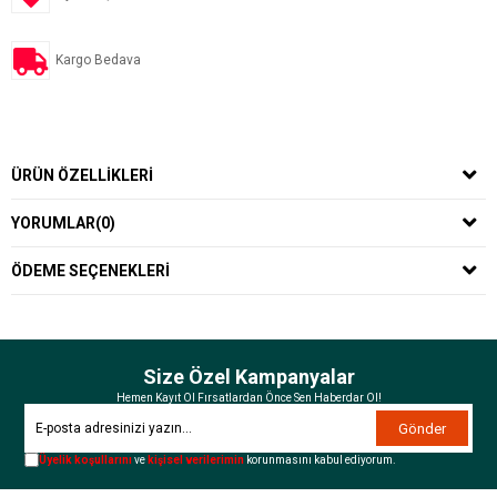
Kargo Bedava
ÜRÜN ÖZELLIKLERI
YORUMLAR
(0)
ÖDEME SEÇENEKLERI
Size Özel Kampanyalar
Hemen Kayıt Ol Fırsatlardan Önce Sen Haberdar Ol!
Gönder
Üyelik koşullarını
ve
kişisel verilerimin
korunmasını kabul ediyorum.