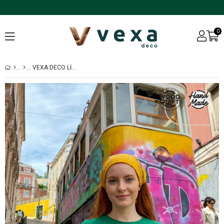
0
VEXA DECO LIZBON SERISI DUVAR ASKILI ANAHTARLIK EV HEDIYESI DEKORATIF ANAHTAR ASKISI 35 X 30 CM