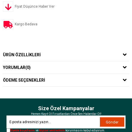
Fiyat Düşünce Haber Ver
Kargo Bedava
ÜRÜN ÖZELLIKLERI
YORUMLAR
(0)
ÖDEME SEÇENEKLERI
Size Özel Kampanyalar
Hemen Kayıt Ol Fırsatlardan Önce Sen Haberdar Ol!
Gönder
Üyelik koşullarını
ve
kişisel verilerimin
korunmasını kabul ediyorum.