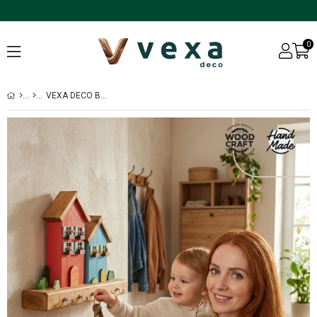
0
VEXA DECO BERLIN SERISI DUVAR ASKILI ANAHTARLIK EV HEDIYESI DEKORATIF ANAHTAR ASKISI 35 X 20 CM