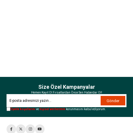
Size Özel Kampanyalar
Hemen Kayıt Ol Fırsatlardan Önce Sen Haberdar Ol!
Gönder
Üyelik koşullarını
ve
kişisel verilerimin
korunmasını kabul ediyorum.