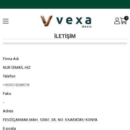
0
İLETIŞIM
Firma Adı
NUR İSMAİL HIZ
Telefon
+905074288078
Faks
-
Adres
FEVZİÇAKMAK MAH. 10561. SK. NO: 5 KARATAY/ KONYA
E-posta