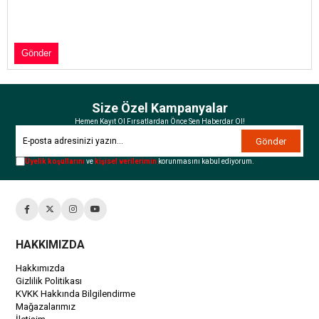
Size Özel Kampanyalar
Hemen Kayıt Ol Fırsatlardan Önce Sen Haberdar Ol!
Gönder
Üyelik koşullarını
ve
kişisel verilerimin
korunmasını kabul ediyorum.
HAKKIMIZDA
Hakkımızda
Gizlilik Politikası
KVKK Hakkında Bilgilendirme
Mağazalarımız